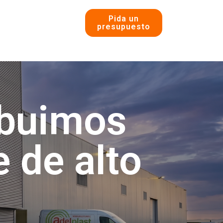
Pida un
presupuesto
ibuimos
 de alto
.