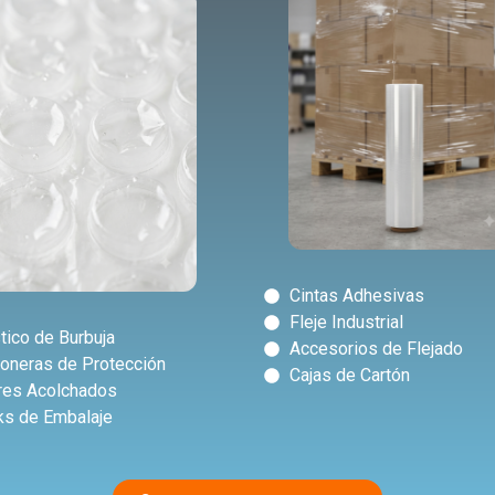
Cintas Adhesivas
Fleje Industrial
tico de Burbuja
Accesorios de Flejado
oneras de Protección
Cajas de Cartón
res Acolchados
s de Embalaje